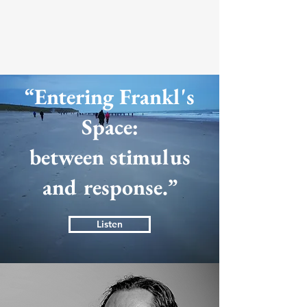
“Entering Frankl's
Space
:
between stimulus
and response.”
Listen