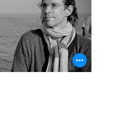
Welcome to
my books,
my articles